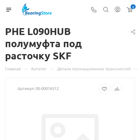
0
PHE L090HUB
полумуфта под
расточку
Материал
SKF
о
—
—
—
Главная
Каталог
Детали промышленных трансмиссий
товаре
Артикул:
00-00016512
PHE
L090HUB
полумуфта
под