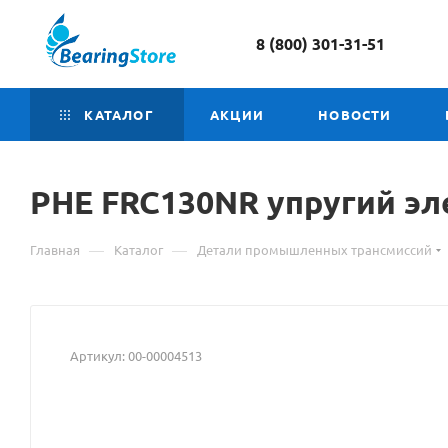
8 (800) 301-31-51
КАТАЛОГ
АКЦИИ
НОВОСТИ
PHE FRC130NR
Материал
упругий эл
о
—
—
Главная
Каталог
Детали промышленных трансмиссий
товаре
PHE
FRC130NR
Артикул:
00-00004513
упругий
элемент