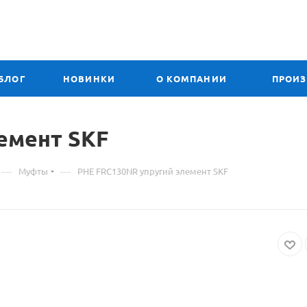
БЛОГ
НОВИНКИ
О КОМПАНИИ
ПРОИ
емент SKF
—
—
Муфты
PHE FRC130NR упругий элемент SKF