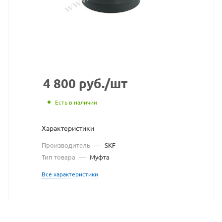
взят
с
сайта
https://bea
по
ссылке
4 800
руб.
/шт
https://bea
без
Есть в наличии
разрешени
Характеристики
владельца
Производитель
—
SKF
сайта
Тип товара
—
Муфта
Все характеристики