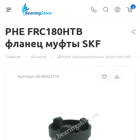
0
PHE FRC180HTB
фланец муфты
Материал
SKF
о
—
—
—
Главная
Каталог
Детали промышленных трансмиссий
товаре
Артикул:
00-00023179
PHE
FRC180HTB
фланец
муфты
SKF