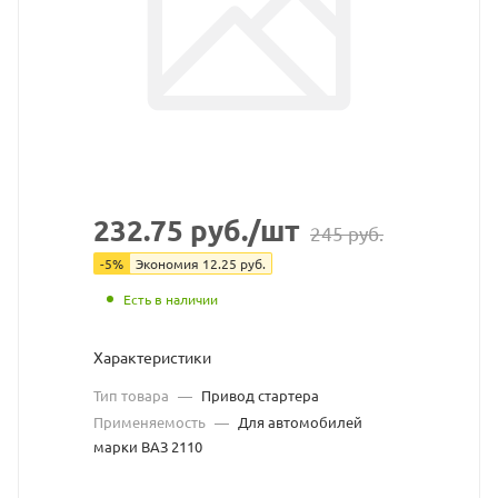
КЗАТЭ
(ЗиТ)
взят
с
сайта
https://bearingstor
по
232.75
руб.
/шт
245
руб.
ссылке
-
5
%
Экономия
12.25
руб.
https://bearingsto
без
Есть в наличии
разрешения
Характеристики
владельца
Тип товара
—
Привод стартера
Применяемость
—
Для автомобилей
сайта
марки ВАЗ 2110