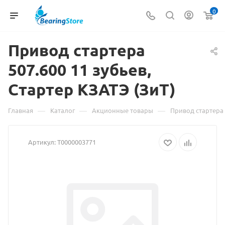
0
Привод
Материал
стартера
507.600 11 зубьев,
о
Стартер КЗАТЭ (ЗиТ)
товаре
Привод
—
—
—
Главная
Каталог
Акционные товары
Привод стартера 5
стартера
Артикул:
Т0000003771
507.600
11
зубьев,
Стартер