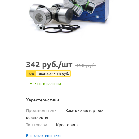
карданного
вала
(28х72,9)
(КМК)
взят
с
342
руб.
/шт
360
руб.
сайта
-
5
%
Экономия
18
руб.
https://bearings
по
Есть в наличии
ссылке
Характеристики
https://bearing
без
Производитель
—
Камские моторные
комплекты
разрешения
Тип товара
—
Крестовина
владельца
Все характеристики