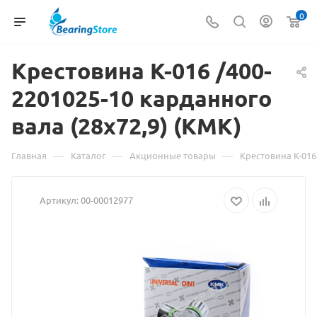
0
Крестовина К-016 /400-
2201025-10
Материал
карданного
вала (28х72,9) (КМК)
о
товаре
—
—
—
Главная
Каталог
Акционные товары
Крестовина К-016
Крестовина
Артикул:
00-00012977
К-016
/400-
2201025-
10