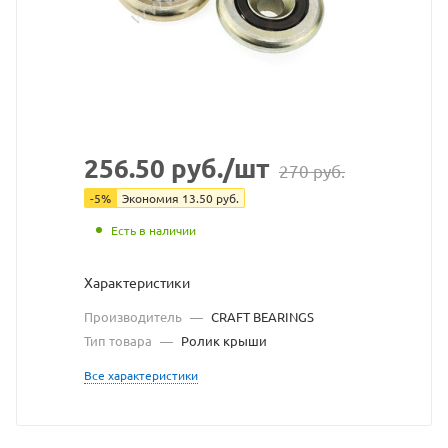
с
сайта
https
по
ссыл
https
без
256.50
руб.
/шт
270
руб.
разр
-
5
%
Экономия
13.50
руб.
влад
Есть в наличии
сайта
Характеристики
Производитель
—
CRAFT BEARINGS
Тип товара
—
Ролик крыши
Все характеристики