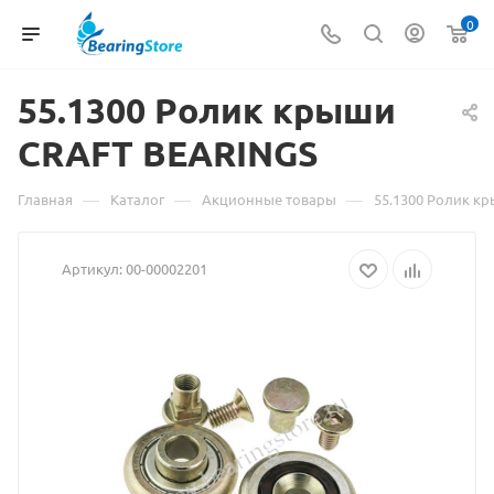
0
55.1300 Ролик крыши
Мате
CRAFT BEARINGS
о
това
—
—
—
Главная
Каталог
Акционные товары
55.1300 Ролик к
55.13
Артикул:
00-00002201
Роли
кры
CRAF
BEAR
взят