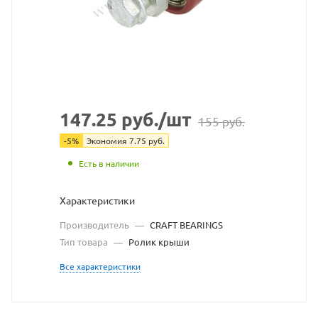
с
сайта
https
по
ссыл
https
без
147.25
руб.
/шт
155
руб.
разр
-
5
%
Экономия
7.75
руб.
влад
Есть в наличии
сайта
Характеристики
Производитель
—
CRAFT BEARINGS
Тип товара
—
Ролик крыши
Все характеристики