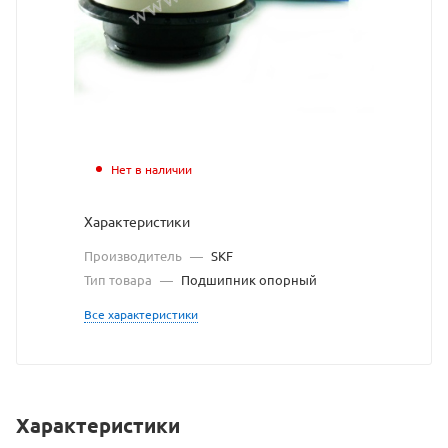
сайта
https://bearings
по
ссылке
https://bearings
без
разрешения
Нет в наличии
владельца
Характеристики
сайта
Производитель
—
SKF
Тип товара
—
Подшипник опорный
Все характеристики
Характеристики