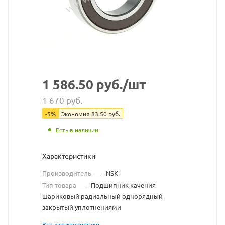
сайта
https://bearingstore.
по
ссылке
https://bearingstore.
без
разрешения
1 586.50
руб.
/шт
владельца
1 670
руб.
сайта
-
5
%
Экономия
83.50
руб.
Есть в наличии
Характеристики
Производитель
—
NSK
Тип товара
—
Подшипник качения
шариковый радиальный однорядный
закрытый уплотнениями
Все характеристики