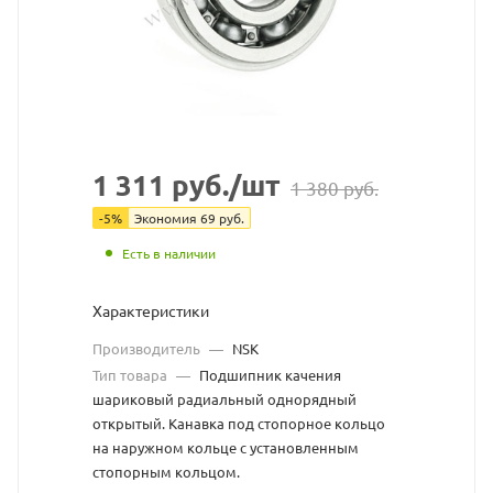
с
сайта
https://bearingstore.ru
по
ссылке
https://bearingstore.ru/ca
без
1 311
руб.
/шт
1 380
руб.
разрешения
-
5
%
Экономия
69
руб.
владельца
Есть в наличии
сайта
Характеристики
Производитель
—
NSK
Тип товара
—
Подшипник качения
шариковый радиальный однорядный
открытый. Канавка под стопорное кольцо
на наружном кольце с установленным
стопорным кольцом.