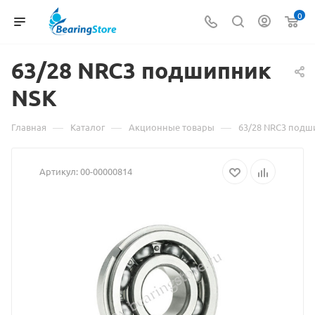
0
63/28 NRC3 подшипник
Материал
NSK
о
—
—
—
Главная
Каталог
Акционные товары
63/28 NRC3 подш
товаре
Артикул:
00-00000814
63/28
NRC3
подшипник
NSK
взят