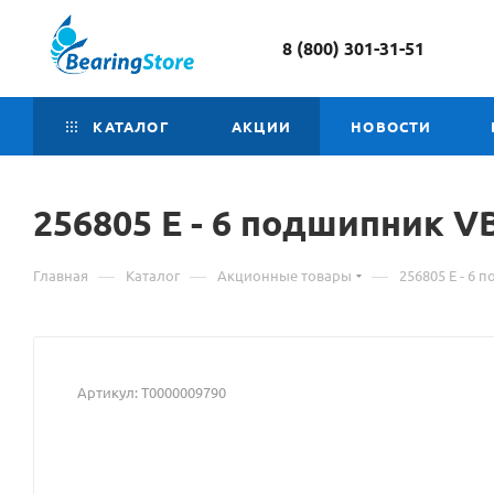
8 (800) 301-31-51
КАТАЛОГ
АКЦИИ
НОВОСТИ
256805 Е - 6
Материал
подшипник V
о
—
—
—
Главная
Каталог
Акционные товары
256805 Е - 6
товаре
256805
Е
Артикул:
Т0000009790
-
6