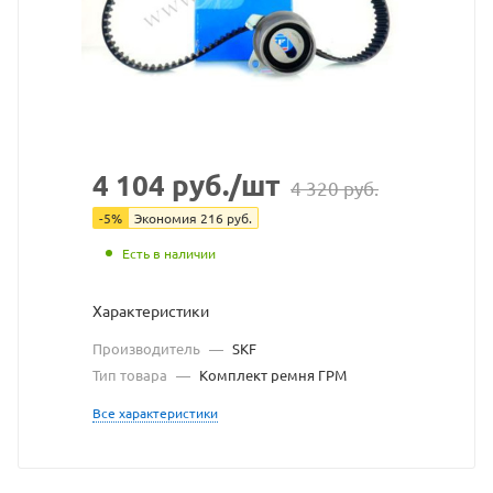
SKF
взят
с
сайта
https://bearin
по
4 104
руб.
/шт
4 320
руб.
ссылке
-
5
%
Экономия
216
руб.
https://bearin
без
Есть в наличии
разрешения
Характеристики
владельца
Производитель
—
SKF
Тип товара
—
Комплект ремня ГРМ
сайта
Все характеристики