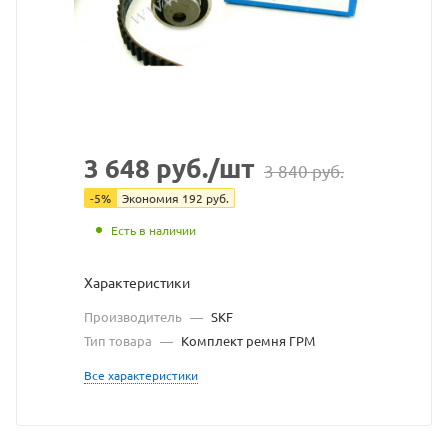
SKF
взят
с
сайт
http
по
3 648
руб.
/шт
3 840
руб.
ссы
-
5
%
Экономия
192
руб.
http
без
Есть в наличии
раз
Характеристики
вла
Производитель
—
SKF
Тип товара
—
Комплект ремня ГРМ
сайт
Все характеристики