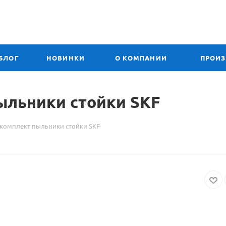
БЛОГ
НОВИНКИ
О КОМПАНИИ
ПРОИ
пыльники стойки
Материал
SKF
о
 комплект пыльники стойки SKF
товаре
VKDP
33402
T
комплект