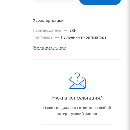
Характеристики
Производитель
—
SKF
Тип товара
—
Пыльники амортизатора
Все характеристики
ingstore.ru
ringstore.ru/catalog/aktsion
Нужна консультация?
я
Наши специалисты ответят на любой
интересующий вопрос