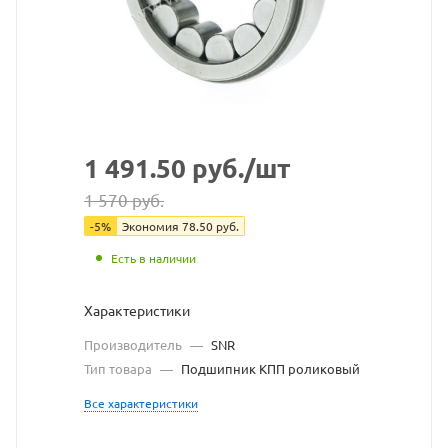
сайта
https://bearingstore.r
по
ссылке
https://bearingstore.r
без
разрешения
1 491.50
руб.
/шт
владельца
1 570
руб.
сайта
-
5
%
Экономия
78.50
руб.
Есть в наличии
Характеристики
Производитель
—
SNR
Тип товара
—
Подшипник КПП роликовый
Все характеристики