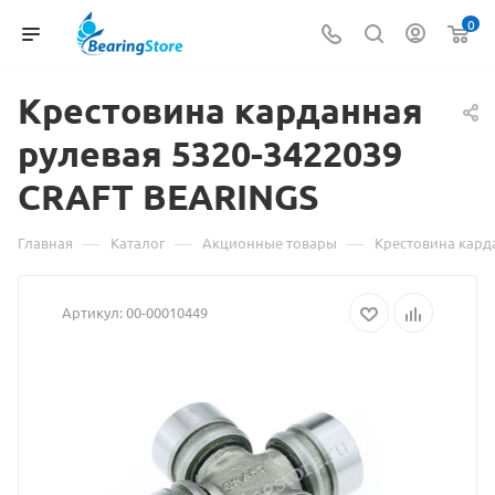
0
Крестовина карданная
Материал
рулевая 5320-3422039
о
CRAFT BEARINGS
товаре
—
—
—
Главная
Каталог
Акционные товары
Крестовина кард
Крестовина
Артикул:
00-00010449
карданная
рулевая
5320-
3422039