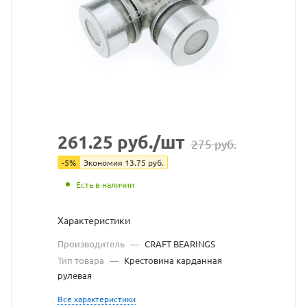
CRAFT
BEARINGS
взят
с
сайта
https://bearingstore.ru
по
261.25
руб.
/шт
275
руб.
ссылке
-
5
%
Экономия
13.75
руб.
https://bearingstore.ru/ca
без
Есть в наличии
разрешения
Характеристики
владельца
Производитель
—
CRAFT BEARINGS
Тип товара
—
Крестовина карданная
сайта
рулевая
Все характеристики