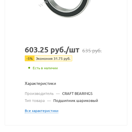
с
сайт
https
по
ссыл
https
без
603.25
руб.
/шт
635
руб.
разр
-
5
%
Экономия
31.75
руб.
влад
Есть в наличии
сайт
Характеристики
Производитель
—
CRAFT BEARINGS
Тип товара
—
Подшипник шариковый
Все характеристики