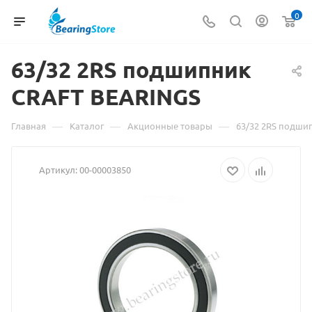
0
63/32 2RS подшипник
Мате
CRAFT BEARINGS
о
това
—
—
—
Главная
Каталог
Акционные товары
63/32 2RS подши
63/32
Артикул:
00-00003850
2RS
подш
CRAF
BEAR
взят