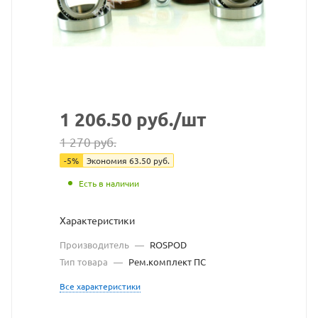
взят
с
сайта
https://beari
по
ссылке
1 206.50
руб.
/шт
https://beari
без
1 270
руб.
разрешения
-
5
%
Экономия
63.50
руб.
Есть в наличии
владельца
сайта
Характеристики
Производитель
—
ROSPOD
Тип товара
—
Рем.комплект ПС
Все характеристики