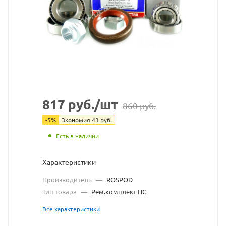
Rospod
взят
с
сайта
https://bearingstore.ru
по
ссылке
817
руб.
/шт
860
руб.
https://bearingstore.ru
без
-
5
%
Экономия
43
руб.
разрешения
Есть в наличии
владельца
Характеристики
сайта
Производитель
—
ROSPOD
Тип товара
—
Рем.комплект ПС
Все характеристики