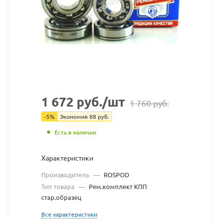
1701805,
с
50305
(4),
Rospod
взят
1 672
руб.
/шт
1 760
руб.
с
-
5
%
Экономия
88
руб.
сайта
Есть в наличии
https://be
по
Характеристики
ссылке
Производитель
—
ROSPOD
Тип товара
—
Рем.комплект КПП
https://be
без
стар.образец
разрешен
Все характеристики