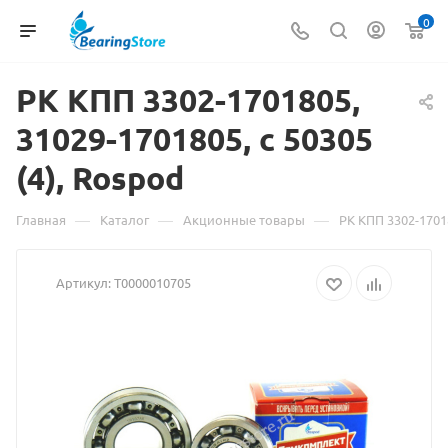
0
РК КПП 3302-1701805,
31029-1701805, с
Материал
50305
(4), Rospod
о
товаре
—
—
—
Главная
Каталог
Акционные товары
РК КПП 3302-17018
РК
Артикул:
Т0000010705
КПП
3302-
1701805,
31029-