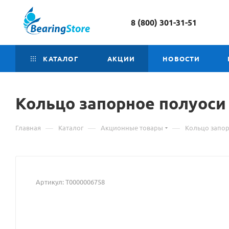
8 (800) 301-31-51
КАТАЛОГ
АКЦИИ
НОВОСТИ
Кольцо
Материал
запорное полуоси 
о
—
—
—
Главная
Каталог
Акционные товары
Кольцо запор
товаре
Кольцо
запорное
Артикул:
Т0000006758
полуоси
21230-