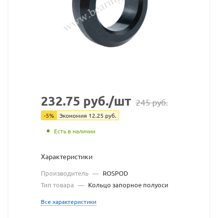
Rospod
взят
с
сайта
https://be
по
ссылке
232.75
руб.
/шт
245
руб.
https://b
без
-
5
%
Экономия
12.25
руб.
разрешен
Есть в наличии
владельц
Характеристики
сайта
Производитель
—
ROSPOD
Тип товара
—
Кольцо запорное полуоси
Все характеристики