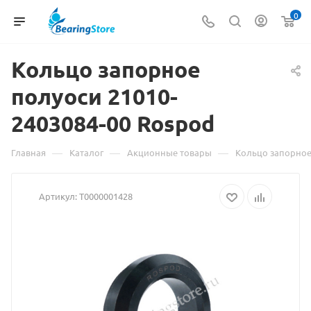
0
Кольцо запорное
Материа
полуоси 21010-
о
2403084-00 Rospod
товаре
Кольцо
—
—
—
Главная
Каталог
Акционные товары
Кольцо запорное
запорное
Артикул:
Т0000001428
полуоси
21010-
2403084-
00