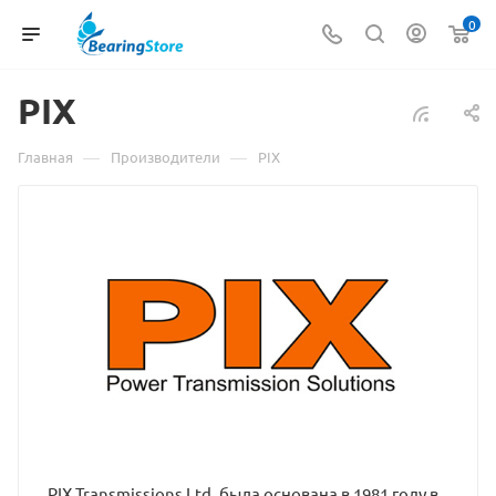
0
PIX
—
—
Главная
Производители
PIX
PIX Transmissions Ltd. была основана в 1981 году в