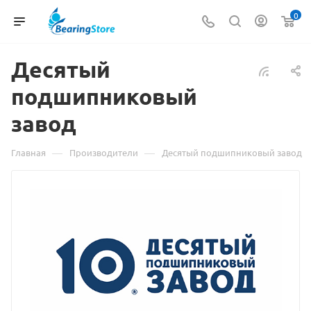
0
Десятый
подшипниковый
завод
—
—
Главная
Производители
Десятый подшипниковый завод