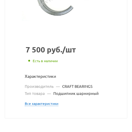
сайта
https://bearingst
по
ссылке
https://bearingst
без
разрешения
7 500
руб.
/шт
владельца
Есть в наличии
сайта
Характеристики
Производитель
—
CRAFT BEARINGS
Тип товара
—
Подшипник шарнирный
Все характеристики