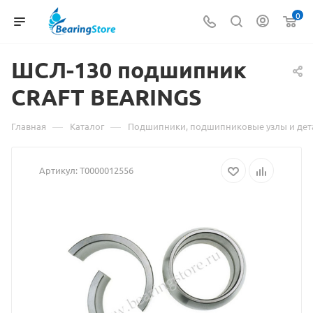
0
ШСЛ-130
Материал
подшипник
CRAFT BEARINGS
о
товаре
—
—
Главная
Каталог
Подшипники, подшипниковые узлы и дет
ШСЛ-130
Артикул:
Т0000012556
подшипник
CRAFT
BEARINGS
взят
с