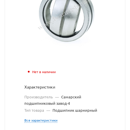
завод-4
взят
с
сайта
https://be
по
ссылке
https://be
без
Нет в наличии
разрешен
Характеристики
владельц
Производитель
—
Самарский
сайта
подшипниковый завод-4
Тип товара
—
Подшипник шарнирный
Все характеристики