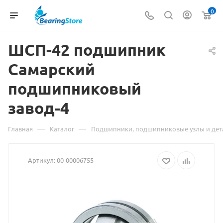
0
ШСП-42 подшипник
Самарский
подшипниковый
Материал
завод-4
о
товаре
—
—
Главная
Каталог
Подшипники, подшипниковые узлы и дет
ШСП-42
Артикул:
00-00006755
подшипн
Самарски
подшипн