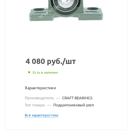
BEAR
взят
с
сайт
https
по
ссыл
4 080
руб.
/шт
https
без
Есть в наличии
разр
Характеристики
влад
Производитель
—
CRAFT BEARINGS
сайт
Тип товара
—
Подшипниковый узел
Все характеристики