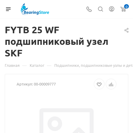
0
FYTB 25 WF
подшипниковый узел
Мате
SKF
о
това
—
—
Главная
Каталог
Подшипники, подшипниковые узлы и дет
FYTB
Артикул:
00-00009777
25
WF
подш
узел