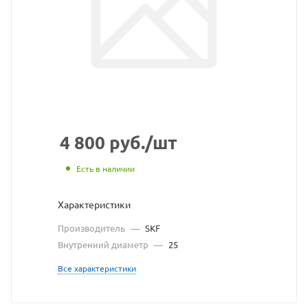
SKF
взят
с
сайт
https
по
ссыл
4 800
руб.
/шт
https
без
Есть в наличии
разр
Характеристики
влад
Производитель
—
SKF
сайт
Внутренний диаметр
—
25
Все характеристики