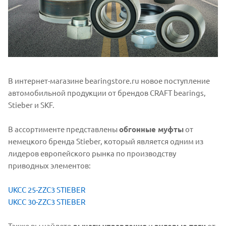
В интернет-магазине bearingstore.ru новое поступление
автомобильной продукции от брендов CRAFT bearings,
Stieber и SKF.
В ассортименте представлены
обгонные муфты
от
немецкого бренда Stieber, который является одним из
лидеров европейского рынка по производству
приводных элементов:
UKCC 25-ZZC3 STIEBER
UKCC 30-ZZC3 STIEBER
Также вы найдете
рычаги управления
и
рулевые тяги
от