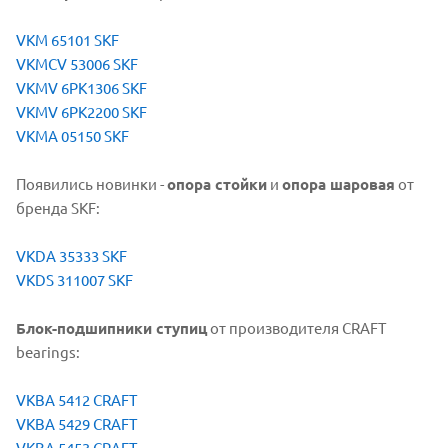
VKM 65101 SKF
VKMCV 53006 SKF
VKMV 6PK1306 SKF
VKMV 6PK2200 SKF
VKMA 05150 SKF
Появились новинки -
опора стойки
и
опора шаровая
от
бренда SKF:
VKDA 35333 SKF
VKDS 311007 SKF
Блок-подшипники ступиц
от производителя CRAFT
bearings:
VKBA 5412 CRAFT
VKBA 5429 CRAFT
VKBA 5453 CRAFT