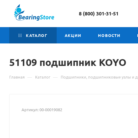
8 (800) 301-31-51
КАТАЛОГ
АКЦИИ
НОВОСТИ
51109 подшипник
Матери
KOYO
о
—
—
Главная
Каталог
Подшипники, подшипниковые узлы и д
товаре
51109
подшип
Артикул:
00-00019082
KOYO
взят