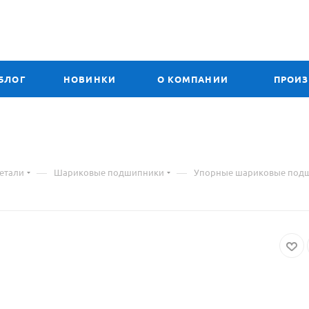
БЛОГ
НОВИНКИ
О КОМПАНИИ
ПРОИ
ал
—
—
етали
Шариковые подшипники
Упорные шариковые под
ник