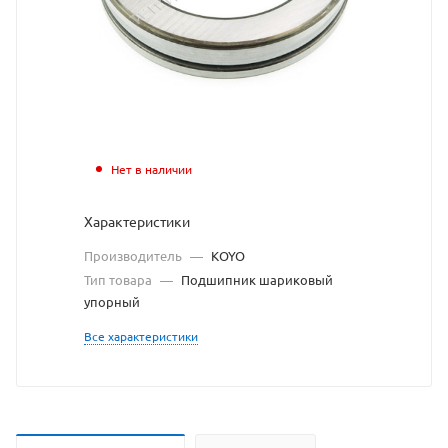
https://b
по
ссылке
https://
без
разреше
владель
Нет в наличии
сайта
Характеристики
Производитель
—
KOYO
Тип товара
—
Подшипник шариковый
упорный
Все характеристики