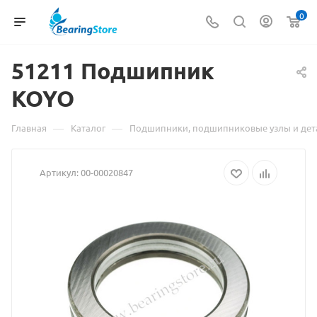
0
51211 Подшипник
Материа
KOYO
о
товаре
—
—
Главная
Каталог
Подшипники, подшипниковые узлы и дет
51211
Артикул:
00-00020847
Подшип
KOYO
взят
с
сайта