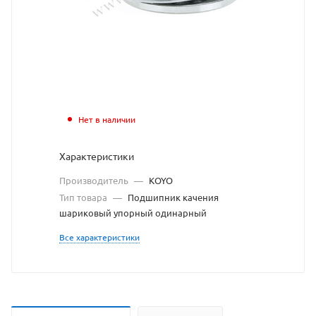
https://bearingstore.
по
ссылке
https://bearingstore
без
разрешения
владельца
Нет в наличии
сайта
Характеристики
Производитель
—
KOYO
Тип товара
—
Подшипник качения
шариковый упорный одинарный
Все характеристики