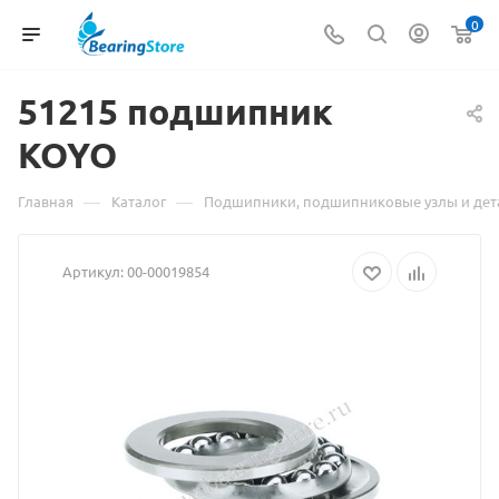
0
51215
Материал
подшипник
KOYO
о
товаре
—
—
Главная
Каталог
Подшипники, подшипниковые узлы и дет
51215
Артикул:
00-00019854
подшипник
KOYO
взят
с
сайта