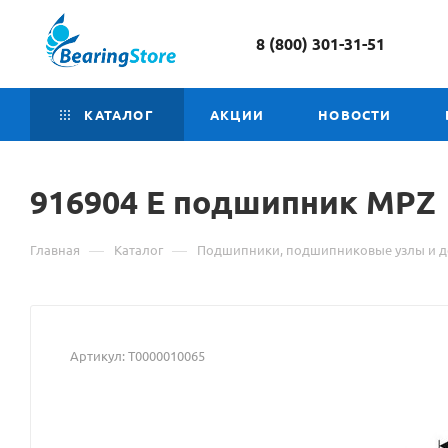
8 (800) 301-31-51
КАТАЛОГ
АКЦИИ
НОВОСТИ
916904 Е
Материал
подшипник MPZ
о
—
—
Главная
Каталог
Подшипники, подшипниковые узлы и д
товаре
916904
Е
Артикул:
Т0000010065
подшипник
MPZ