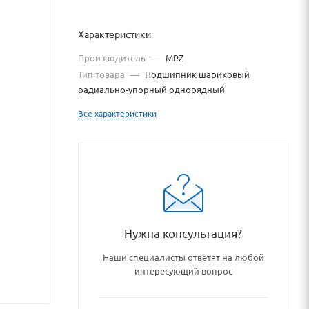
Характеристики
Производитель
—
MPZ
Тип товара
—
Подшипник шариковый
радиально-упорный однорядный
Все характеристики
podshipnikovye_uzly_i_detali
Нужна консультация?
Наши специалисты ответят на любой
интересующий вопрос