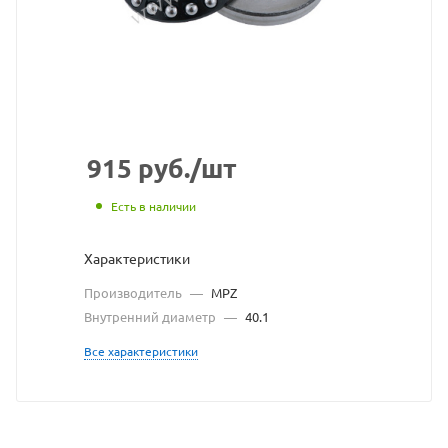
сайта
https:
по
ссылк
https:
без
разре
915
руб.
/шт
владе
Есть в наличии
сайта
Характеристики
Производитель
—
MPZ
Внутренний диаметр
—
40.1
Все характеристики