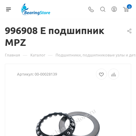
0
996908 Е подшипник
Матер
MPZ
о
товар
—
—
Главная
Каталог
Подшипники, подшипниковые узлы и дет
99690
Артикул:
00-00028139
Е
подши
MPZ
взят
с