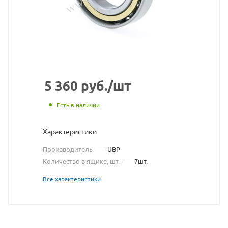
взят
с
сайта
https://bearingstore.ru
по
ссылке
5 360
руб.
/шт
https://bearingstore.ru/
без
Есть в наличии
разрешения
Характеристики
владельца
Производитель
—
UBP
сайта
Количество в ящике, шт.
—
7шт.
Все характеристики