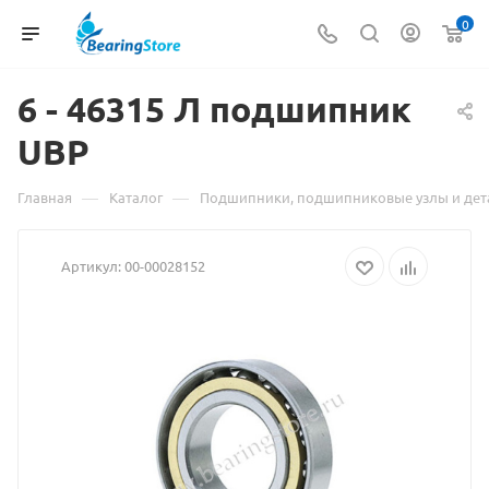
0
6 -
Материал
46315 Л подшипник
UBP
о
товаре
—
—
Главная
Каталог
Подшипники, подшипниковые узлы и дет
6
Артикул:
00-00028152
-
46315
Л
подшипник
UBP