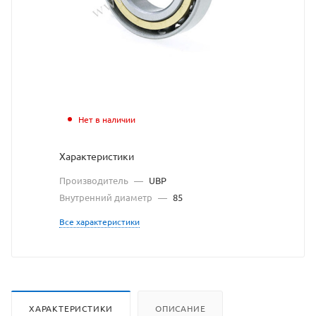
с
сайта
https://bearingstor
по
ссылке
https://bearingsto
без
Нет в наличии
разрешения
Характеристики
владельца
Производитель
—
UBP
сайта
Внутренний диаметр
—
85
Все характеристики
ХАРАКТЕРИСТИКИ
ОПИСАНИЕ