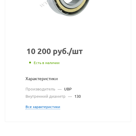
взят
с
сайта
https://bearingsto
по
ссылке
10 200
руб.
/шт
https://bearingst
без
Есть в наличии
разрешения
Характеристики
владельца
Производитель
—
UBP
сайта
Внутренний диаметр
—
130
Все характеристики