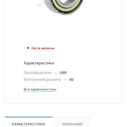
взят
с
сайта
https://bearingsto
по
ссылке
Нет в наличии
https://bearingst
без
Характеристики
разрешения
Производитель
—
UBP
владельца
Внутренний диаметр
—
80
сайта
Все характеристики
ХАРАКТЕРИСТИКИ
ОПИСАНИЕ