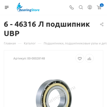
0
6 - 46316
Материал
Л подшипник
UBP
о
товаре
—
—
Главная
Каталог
Подшипники, подшипниковые узлы и дет
6
Артикул:
00-00028148
-
46316
Л
подшипник
UBP