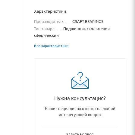
Характеристики
Производитель
—
CRAFT BEARINGS
Тип товара
—
Подшипник скольжения
сферический
Все характеристики
u
u/catalog/podshipniki_podshi
Нужна консультация?
Наши специалисты ответят на любой
интересующий вопрос
ЗАДАТЬ ВОПРОС