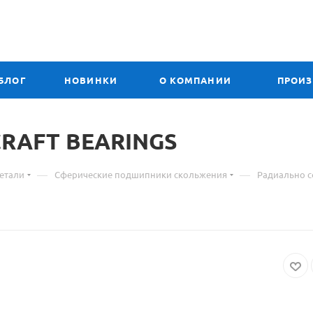
БЛОГ
НОВИНКИ
О КОМПАНИИ
ПРОИ
CRAFT
Материал
BEARINGS
о
—
—
етали
Сферические подшипники скольжения
Радиально 
товаре
GEEW
160
ES
подшипник