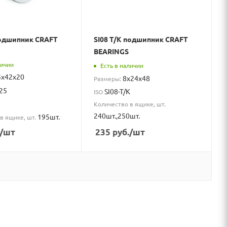
одшипник CRAFT
SI08 T/K подшипник CRAFT
BEARINGS
личии
Есть в наличии
5x42x20
8x24x48
Размеры:
25
SI08-T/K
ISO
Количество в ящике, шт.
240шт.,250шт.
195шт.
в ящике, шт.
/шт
235
руб.
/шт