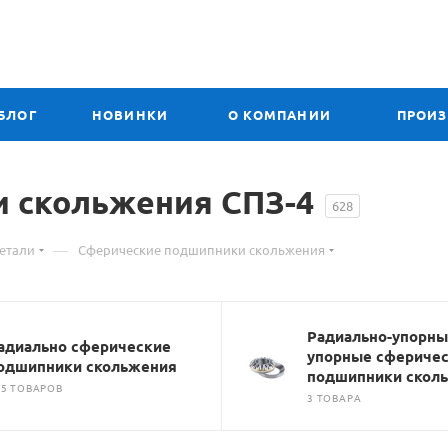
БЛОГ
НОВИНКИ
О КОМПАНИИ
ПРОИ
 скольжения СПЗ-4
628
—
етали
Сферические подшипники скольжения
Радиально-упорны
адиально сферические
упорные сфериче
одшипники скольжения
подшипники скол
85 ТОВАРОВ
3 ТОВАРА