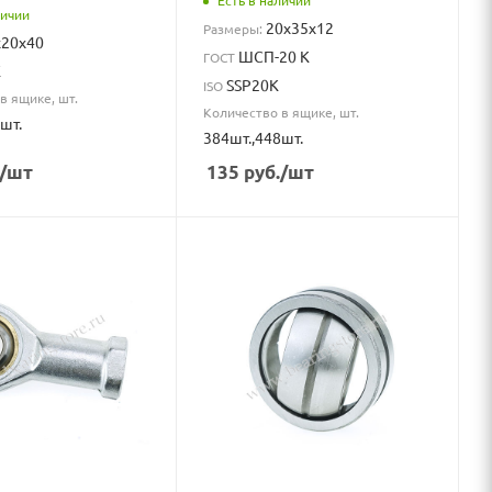
Есть в наличии
личии
20x35x12
Размеры:
x20x40
ШСП-20 К
ГОСТ
K
SSP20K
ISO
в ящике, шт.
Количество в ящике, шт.
шт.
384шт.,448шт.
/шт
135
руб.
/шт