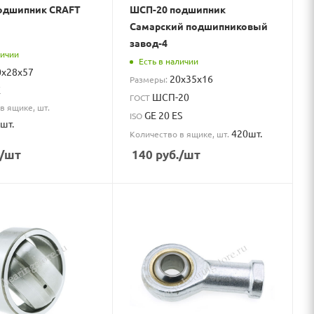
подшипник CRAFT
ШСП-20 подшипник
Самарский подшипниковый
завод-4
личии
Есть в наличии
0x28x57
20x35x16
Размеры:
K
ШСП-20
ГОСТ
в ящике, шт.
GE 20 ES
ISO
шт.
420шт.
Количество в ящике, шт.
/шт
140
руб.
/шт