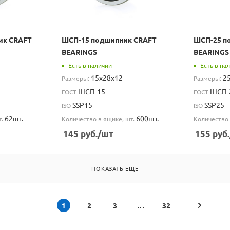
ик CRAFT
ШСП-15 подшипник CRAFT
ШСП-25 п
BEARINGS
BEARINGS
Есть в наличии
Есть в на
15x28x12
2
Размеры:
Размеры:
ШСП-15
ШСП-
ГОСТ
ГОСТ
SSP15
SSP25
ISO
ISO
62шт.
600шт.
т.
Количество в ящике, шт.
Количество 
145
руб.
/шт
155
руб.
ПОКАЗАТЬ ЕЩЕ
1
2
3
32