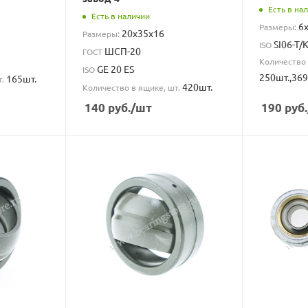
Есть в на
Есть в наличии
6
Размеры:
20x35x16
Размеры:
SI06-T/
ISO
ШСП-20
ГОСТ
Количество 
GE 20 ES
ISO
250шт.,369
165шт.
т.
420шт.
Количество в ящике, шт.
140
руб.
/шт
190
руб.