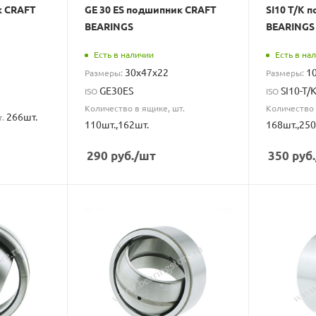
к CRAFT
GE 30 ES подшипник CRAFT
SI10 T/K 
BEARINGS
BEARINGS
Есть в наличии
Есть в на
30x47x22
1
Размеры:
Размеры:
GE30ES
SI10-T/
ISO
ISO
Количество в ящике, шт.
Количество 
266шт.
т.
110шт.,162шт.
168шт.,250
290
руб.
/шт
350
руб.