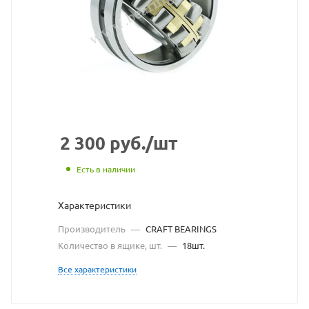
взят
с
сайта
https://beari
по
ссылке
https://beari
без
2 300
руб.
/шт
разрешения
Есть в наличии
владельца
Характеристики
сайта
Производитель
—
CRAFT BEARINGS
Количество в ящике, шт.
—
18шт.
Все характеристики