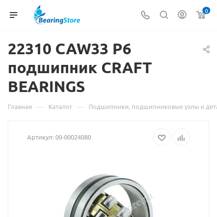
0
22310 CAW33
Материал
P6
подшипник CRAFT
о
BEARINGS
товаре
22310
—
—
Главная
Каталог
Подшипники, подшипниковые узлы и дет
CAW33
Артикул:
00-00024080
P6
подшипник
CRAFT
BEARINGS