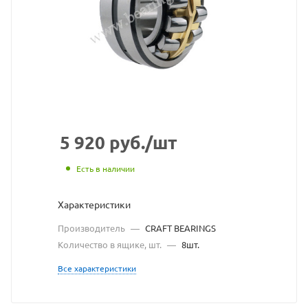
взят
с
сайта
https://bearing
по
ссылке
https://bearin
без
5 920
руб.
/шт
разрешения
Есть в наличии
владельца
Характеристики
сайта
Производитель
—
CRAFT BEARINGS
Количество в ящике, шт.
—
8шт.
Все характеристики