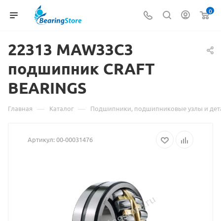
0
22313 MAW33C3
подшипник
Материал
CRAFT
BEARINGS
о
товаре
—
—
Главная
Каталог
Подшипники, подшипниковые узлы и дет
22313
Артикул:
00-00031476
MAW33C3
подшипник
CRAFT
BEARINGS