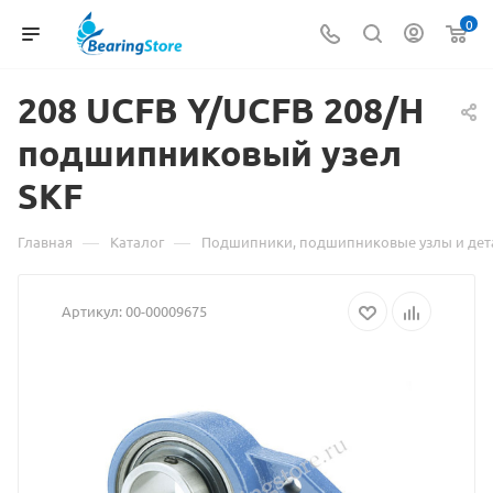
0
208 UCFB Y/UCFB 208/H
подшипниковый
Материа
узел
SKF
о
товаре
—
—
Главная
Каталог
Подшипники, подшипниковые узлы и дет
208
Артикул:
00-00009675
UCFB
Y/UCFB
208/H
подшипн