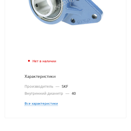
узел
SKF
взят
с
сайта
https://be
по
Нет в наличии
ссылке
Характеристики
https://b
без
Производитель
—
SKF
разреше
Внутренний диаметр
—
40
владельц
Все характеристики
сайта