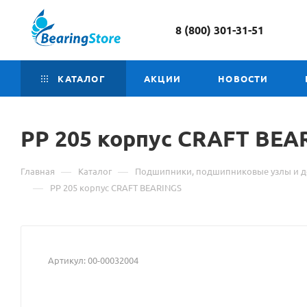
8 (800) 301-31-51
КАТАЛОГ
АКЦИИ
НОВОСТИ
PP
Материал
205 корпус CRAFT BEA
о
—
—
Главная
Каталог
Подшипники, подшипниковые узлы и д
товаре
—
PP 205 корпус CRAFT BEARINGS
PP
205
Артикул:
00-00032004
корпус
CRAFT