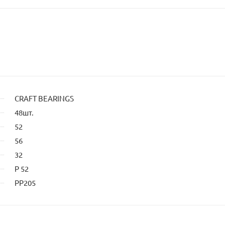
CRAFT BEARINGS
48шт.
52
56
32
P 52
PP205