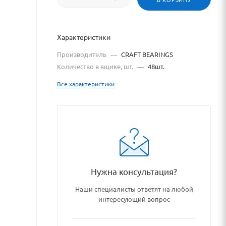
Характеристики
Производитель
—
CRAFT BEARINGS
Количество в ящике, шт.
—
48шт.
Все характеристики
ipnikovye_uzly_i_detali/pod
Нужна консультация?
Наши специалисты ответят на любой
интересующий вопрос