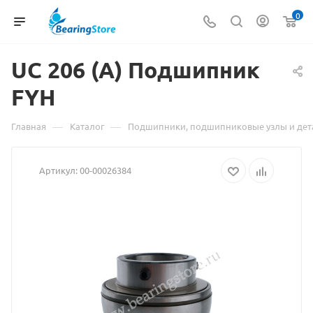
0
UC 206 (A)
Материал
Подшипник
FYH
о
товаре
—
—
Главная
Каталог
Подшипники, подшипниковые узлы и дет
UC
Артикул:
00-00026384
206
(A)
Подшипник
FYH
взят