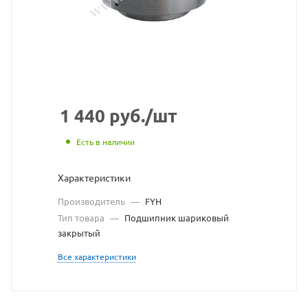
с
сайта
https://bearingst
по
ссылке
https://bearings
без
1 440
руб.
/шт
разрешения
Есть в наличии
владельца
Характеристики
сайта
Производитель
—
FYH
Тип товара
—
Подшипник шариковый
закрытый
Все характеристики