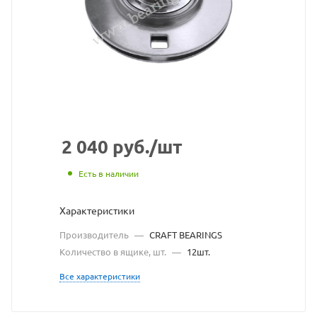
CRAFT
BEARINGS
взят
с
сайта
https://bearingstore.ru
по
2 040
руб.
/шт
ссылке
Есть в наличии
https://bearingstore.r
без
Характеристики
разрешения
Производитель
—
CRAFT BEARINGS
владельца
Количество в ящике, шт.
—
12шт.
сайта
Все характеристики