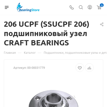
0
206
Материал
UCPF (SSUCPF 206)
подшипниковый узел
о
CRAFT BEARINGS
товаре
206
—
—
Главная
Каталог
Подшипники, подшипниковые узлы и дет
UCPF
Артикул:
00-00031779
(SSUCPF
206)
подшипниковый
узел