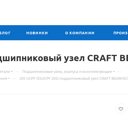
БЛОГ
НОВИНКИ
О КОМПАНИИ
ПРОИ
одшипниковый узел
Материа
CRAFT B
о
—
—
етали
Подшипниковые узлы, корпуса и комплектующие
товаре
—
ания
205 UCPF (SSUCPF 205) подшипниковый узел CRAFT BEARING
205
UCPF
(SSUCPF
205)