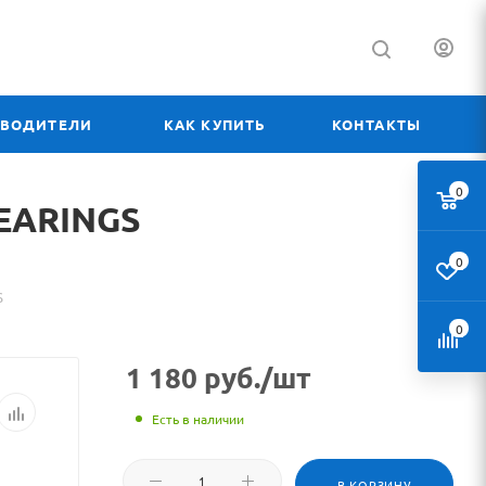
ЗВОДИТЕЛИ
КАК КУПИТЬ
КОНТАКТЫ
0
л
EARINGS
0
S
0
1 180
руб.
/шт
Есть в наличии
В КОРЗИНУ