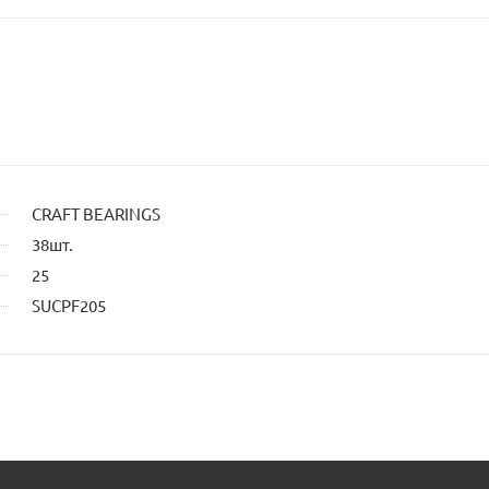
владель
сайта
CRAFT BEARINGS
38шт.
25
SUCPF205