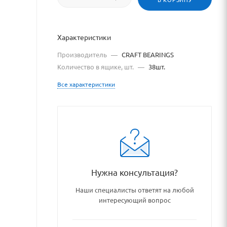
никовый
Характеристики
Производитель
—
CRAFT BEARINGS
Количество в ящике, шт.
—
38шт.
S
Все характеристики
earingstore.ru
Нужна консультация?
bearingstore.ru/catalog/pod
Наши специалисты ответят на любой
интересующий вопрос
ния