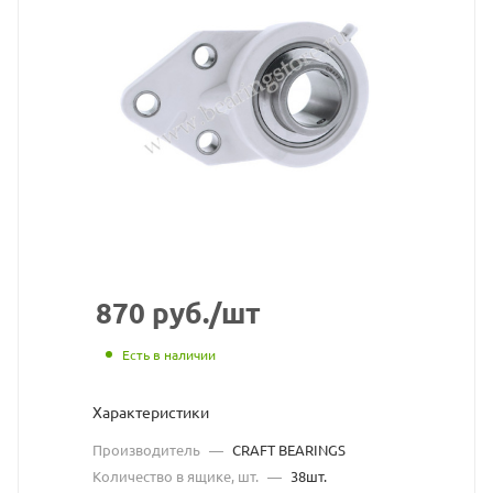
подшипниковый
узел
CRAFT
BEARINGS
взят
с
сайта
https://bearingstore
по
870
руб.
/шт
ссылке
Есть в наличии
https://bearingstor
без
Характеристики
разрешения
Производитель
—
CRAFT BEARINGS
владельца
Количество в ящике, шт.
—
38шт.