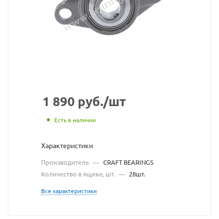
CRAFT
BEARINGS
взят
с
сайта
https://bearingstore.ru
по
1 890
руб.
/шт
ссылке
Есть в наличии
https://bearingstore.r
без
Характеристики
разрешения
Производитель
—
CRAFT BEARINGS
владельца
Количество в ящике, шт.
—
28шт.
сайта
Все характеристики