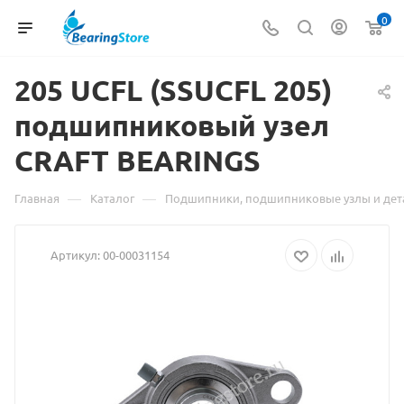
0
205
Материал
UCFL (SSUCFL 205)
подшипниковый узел
о
CRAFT BEARINGS
товаре
205
—
—
Главная
Каталог
Подшипники, подшипниковые узлы и дет
UCFL
Артикул:
00-00031154
(SSUCFL
205)
подшипниковый
узел