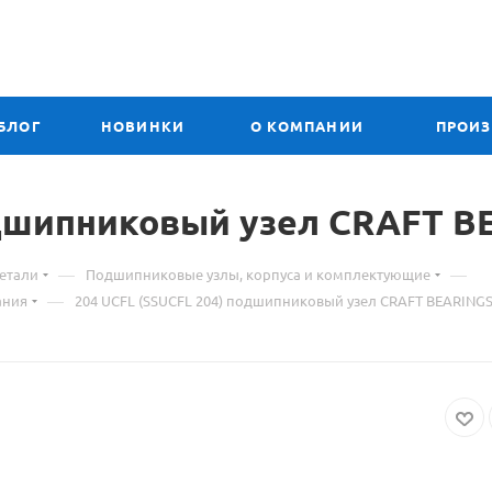
БЛОГ
НОВИНКИ
О КОМПАНИИ
ПРОИ
одшипниковый узел CRAFT
М
B
о
—
—
етали
Подшипниковые узлы, корпуса и комплектующие
т
—
ания
204 UCFL (SSUCFL 204) подшипниковый узел CRAFT BEARING
20
U
(
20