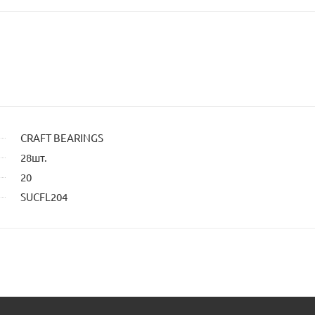
в
са
CRAFT BEARINGS
28шт.
20
SUCFL204