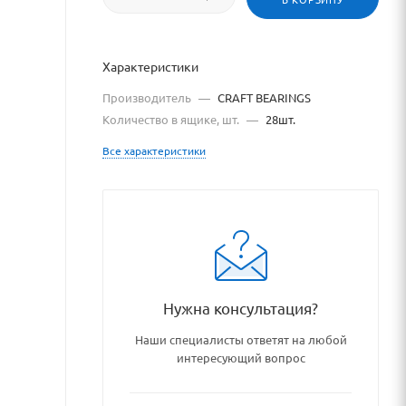
одшипниковый
зел
Характеристики
RAFT
Производитель
—
CRAFT BEARINGS
Количество в ящике, шт.
—
28шт.
EARINGS
Все характеристики
ят
йта
tps://bearingstore.ru
о
сылке
Нужна консультация?
tps://bearingstore.ru/catal
з
Наши специалисты ответят на любой
интересующий вопрос
азрешения