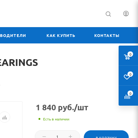
ЗВОДИТЕЛИ
КАК КУПИТЬ
КОНТАКТЫ
0
атериал
EARINGS
0
оваре
S
0
4
1 840
руб.
/шт
CFL
SSUCFL
Есть в наличии
4)
В КОРЗИНУ